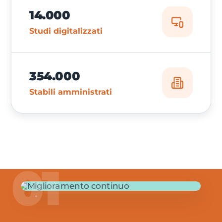
14.000
Studi digitalizzati
354.000
Stabili amministrati
01
03
02