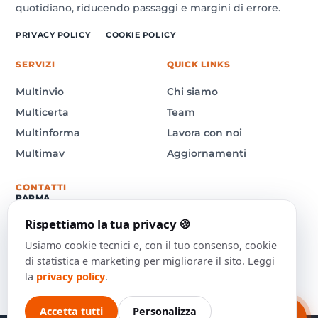
quotidiano, riducendo passaggi e margini di errore.
PRIVACY POLICY
COOKIE POLICY
SERVIZI
QUICK LINKS
Multinvio
Chi siamo
Multicerta
Team
Multinforma
Lavora con noi
Multimav
Aggiornamenti
CONTATTI
PARMA
Via Emilia Ovest, 129/2 – 43126 PR
Rispettiamo la tua privacy 🍪
ROMA
Labozeta Edificio B
Usiamo cookie tecnici e, con il tuo consenso, cookie
Via Tiburtina, 1166/168 – 00156 RM
di statistica e marketing per migliorare il sito. Leggi
MILANO / MANTOVA / FERRARA
la
privacy policy
.
P.iva 02149430346
Accetta tutti
Personalizza