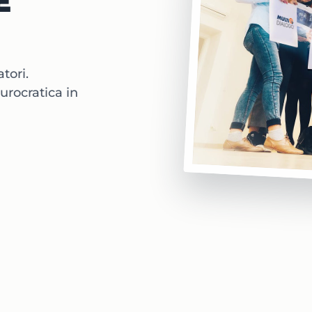
E
tori.
urocratica in