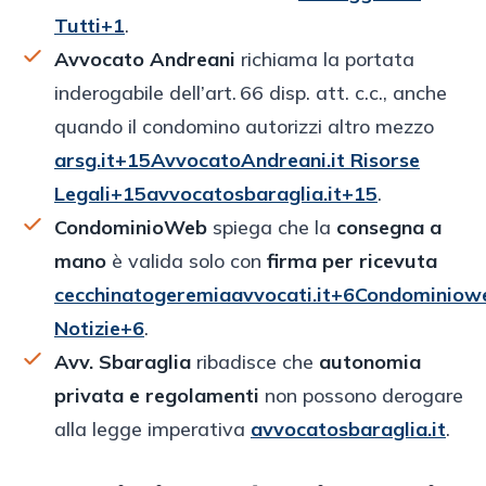
Tutti+1
.
Avvocato Andreani
richiama la portata
inderogabile dell’art. 66 disp. att. c.c., anche
quando il condomino autorizzi altro mezzo
arsg.it+15AvvocatoAndreani.it Risorse
Legali+15avvocatosbaraglia.it+15
.
CondominioWeb
spiega che la
consegna a
mano
è valida solo con
firma per ricevuta
cecchinatogeremiaavvocati.it+6Condominio
Notizie+6
.
Avv. Sbaraglia
ribadisce che
autonomia
privata e regolamenti
non possono derogare
alla legge imperativa
avvocatosbaraglia.it
.