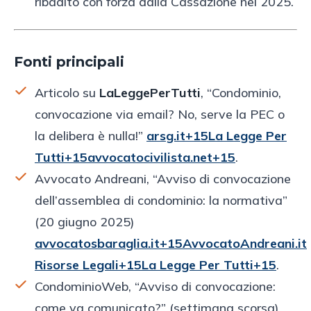
ribadito con forza dalla Cassazione nel 2025.
Fonti principali
Articolo su
LaLeggePerTutti
, “Condominio,
convocazione via email? No, serve la PEC o
la delibera è nulla!”
arsg.it+15La Legge Per
Tutti+15avvocatocivilista.net+15
.
Avvocato Andreani, “Avviso di convocazione
dell’assemblea di condominio: la normativa”
(20 giugno 2025)
avvocatosbaraglia.it+15AvvocatoAndreani.it
Risorse Legali+15La Legge Per Tutti+15
.
CondominioWeb, “Avviso di convocazione:
come va comunicato?” (settimana scorsa)